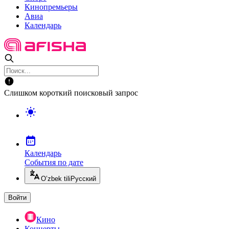
Кинопремьеры
Авиа
Календарь
Слишком короткий поисковый запрос
Календарь
События по дате
O’zbek tili
Русский
Войти
Кино
Концерты