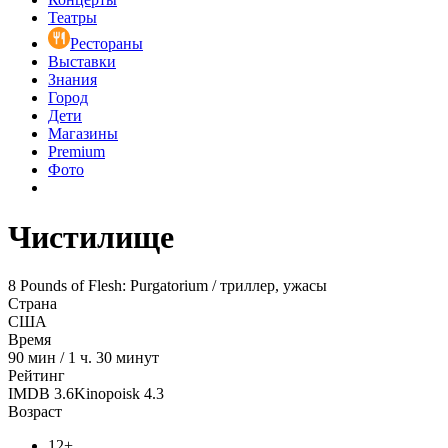
Театры
Рестораны
Выставки
Знания
Город
Дети
Магазины
Premium
Фото
Чистилище
8 Pounds of Flesh: Purgatorium / триллер, ужасы
Страна
США
Время
90
мин
/
1 ч. 30 минут
Рейтинг
IMDB
3.6
Kinopoisk
4.3
Возраст
12+