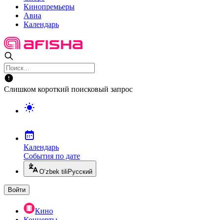
Кинопремьеры
Авиа
Календарь
Слишком короткий поисковый запрос
Календарь
События по дате
O’zbek tili
Русский
Войти
Кино
Концерты