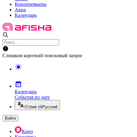
Кинопремьеры
Авиа
Календарь
Слишком короткий поисковый запрос
Календарь
События по дате
O’zbek tili
Русский
Войти
Кино
Концерты