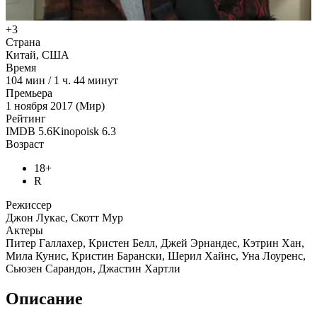
+3
Страна
Китай, США
Время
104
мин
/
1 ч. 44 минут
Премьера
1 ноября 2017 (Мир)
Рейтинг
IMDB
5.6
Kinopoisk
6.3
Возраст
18+
R
Режиссер
Джон Лукас, Скотт Мур
Актеры
Питер Галлахер, Кристен Белл, Джей Эрнандес, Кэтрин Хан,
Мила Кунис, Кристин Барански, Шерил Хайнс, Уна Лоуренс,
Сьюзен Сарандон, Джастин Хартли
Описание