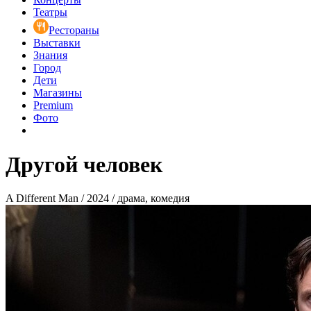
Театры
Рестораны
Выставки
Знания
Город
Дети
Магазины
Premium
Фото
Другой человек
A Different Man / 2024 / драма, комедия