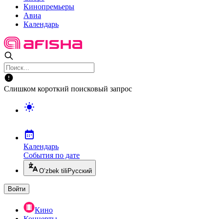
Кинопремьеры
Авиа
Календарь
Слишком короткий поисковый запрос
Календарь
События по дате
O’zbek tili
Русский
Войти
Кино
Концерты