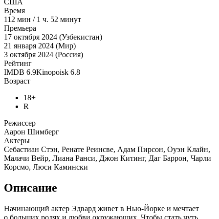
США
Время
112
мин
/
1 ч. 52 минут
Премьера
17 октября 2024 (Узбекистан)
21 января 2024 (Мир)
3 октября 2024 (Россия)
Рейтинг
IMDB
6.9
Kinopoisk
6.8
Возраст
18+
R
Режиссер
Аарон Шимберг
Актеры
Себастиан Стэн, Ренате Реинсве, Адам Пирсон, Оуэн Клайн,
Малачи Вейр, Лиана Ранси, Джон Китинг, Даг Баррон, Чарли
Корсмо, Люси Камински
Описание
Начинающий актер Эдвард живет в Нью-Йорке и мечтает
о больших ролях и любви окружающих. Чтобы стать чуть