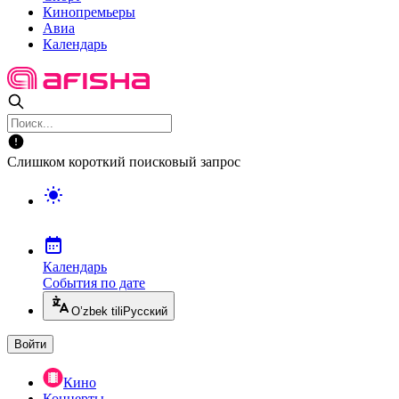
Кинопремьеры
Авиа
Календарь
Слишком короткий поисковый запрос
Календарь
События по дате
O’zbek tili
Русский
Войти
Кино
Концерты