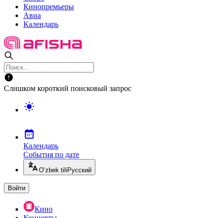
Кинопремьеры
Авиа
Календарь
Слишком короткий поисковый запрос
Календарь
События по дате
O’zbek tili
Русский
Войти
Кино
Концерты