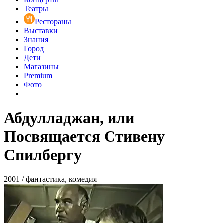
Театры
Рестораны
Выставки
Знания
Город
Дети
Магазины
Premium
Фото
Абдулладжан, или
Посвящается Стивену
Спилбергу
2001 / фантастика, комедия