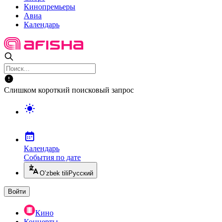
Кинопремьеры
Авиа
Календарь
Слишком короткий поисковый запрос
Календарь
События по дате
O’zbek tili
Русский
Войти
Кино
Концерты