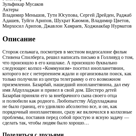
Зульфикар Мусаков
Актеры
Владимир Меньшов, Тути Юсупова, Сергей Дрейден, Раджаб
Адашев, Туйги Арипов, Шухрат Каюмов, Владимир Цветов,
Мирхосил Арипов, Джавлон Хамраев, Ходжиакбар Нурматов
Описание
Сторож сельмага, посмотрев в местном видеосалоне фильм
Стивена Спилберга, решил написать письмо в Голливуд о том,
что произошло в его кишлаке. А произошло буквально
следующее: колхоз «Коммунизм» посетил инопланетянин,
которого все с нетерпением ждали и организовали поиск, как
только получили из центра телеграмму о его возможном
приземлении. Базарбай, нашедший инопланетянина, дал ему
имя Абдулладжан и привел в свой дом. Шестеро детей
Базарбая приняли его за внебрачного сына своего отца
и полюбили как родного. Любопытству Абдулладжана
не было границ, его удивляло абсолютно все, и он, как
порядочный инопланетянин, сразу же включился в колхозные
проблемы, поставив перед собой простую и ясную задачу —
сделать так, чтобы людям было хорошо…
Поделиться с друзьями