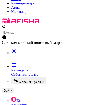
Кинопремьеры
Авиа
Календарь
Слишком короткий поисковый запрос
Календарь
События по дате
O’zbek tili
Русский
Войти
Кино
Концерты