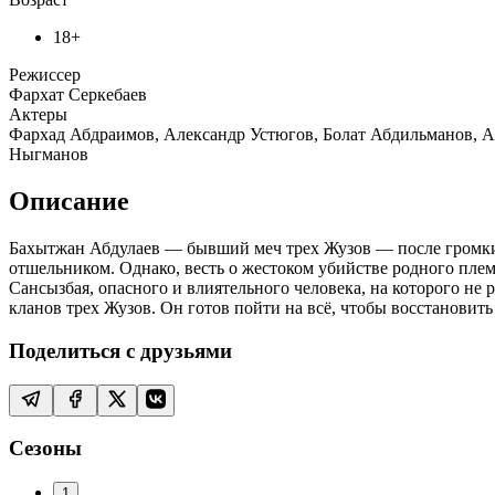
18+
Режиссер
Фархат Серкебаев
Актеры
Фархад Абдраимов, Александр Устюгов, Болат Абдильманов, А
Ныгманов
Описание
Бахытжан Абдулаев — бывший меч трех Жузов — после громких
отшельником. Однако, весть о жестоком убийстве родного пле
Сансызбая, опасного и влиятельного человека, на которого н
кланов трех Жузов. Он готов пойти на всё, чтобы восстановить
Поделиться с друзьями
Сезоны
1