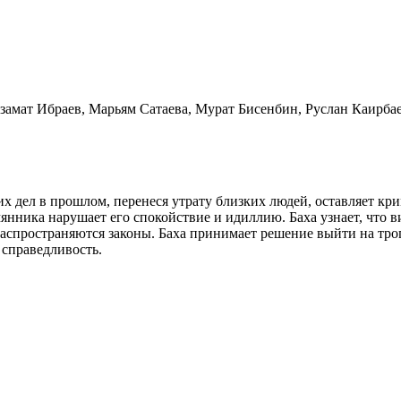
замат Ибраев, Марьям Сатаева, Мурат Бисенбин, Руслан Каирба
 дел в прошлом, перенеся утрату близких людей, оставляет кр
мянника нарушает его спокойствие и идиллию. Баха узнает, что 
е распространяются законы. Баха принимает решение выйти на т
 справедливость.