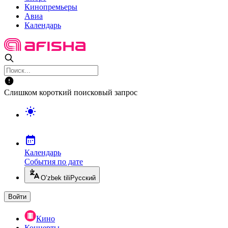
Кинопремьеры
Авиа
Календарь
Слишком короткий поисковый запрос
Календарь
События по дате
O’zbek tili
Русский
Войти
Кино
Концерты