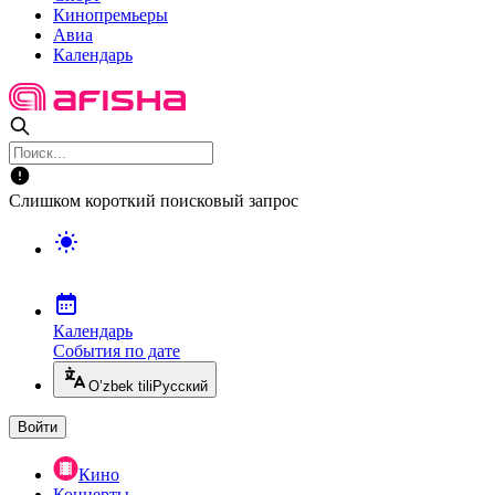
Кинопремьеры
Авиа
Календарь
Слишком короткий поисковый запрос
Календарь
События по дате
O’zbek tili
Русский
Войти
Кино
Концерты