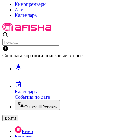
Кинопремьеры
Авиа
Календарь
Слишком короткий поисковый запрос
Календарь
События по дате
O’zbek tili
Русский
Войти
Кино
Концерты