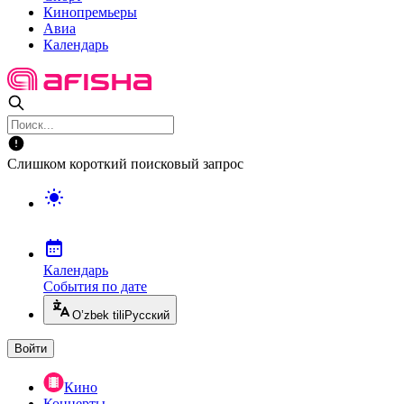
Кинопремьеры
Авиа
Календарь
Слишком короткий поисковый запрос
Календарь
События по дате
O’zbek tili
Русский
Войти
Кино
Концерты