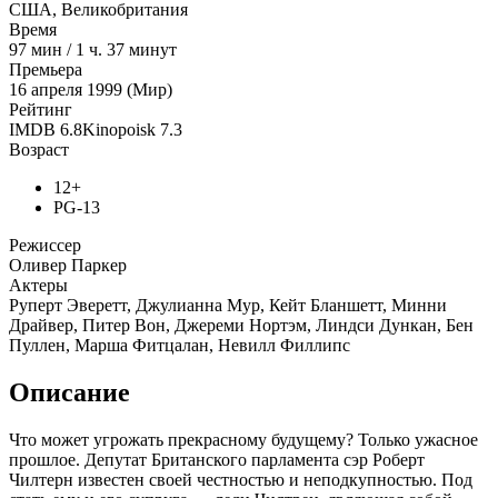
США, Великобритания
Время
97
мин
/
1 ч. 37 минут
Премьера
16 апреля 1999 (Мир)
Рейтинг
IMDB
6.8
Kinopoisk
7.3
Возраст
12+
PG-13
Режиссер
Оливер Паркер
Актеры
Руперт Эверетт, Джулианна Мур, Кейт Бланшетт, Минни
Драйвер, Питер Вон, Джереми Нортэм, Линдси Дункан, Бен
Пуллен, Марша Фитцалан, Невилл Филлипс
Описание
Что может угрожать прекрасному будущему? Только ужасное
прошлое. Депутат Британского парламента сэр Роберт
Чилтерн известен своей честностью и неподкупностью. Под