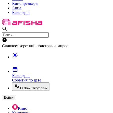
Кинопремьеры
Авиа
Календарь
Слишком короткий поисковый запрос
Календарь
События по дате
O’zbek tili
Русский
Войти
Кино
Концерты