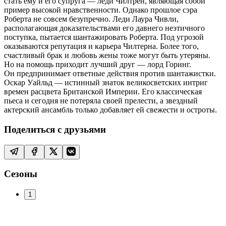
стать ему и его супруга — леди Чилтрен, являющая собой
пример высокой нравственности. Однако прошлое сэра
Роберта не совсем безупречно. Леди Лаура Чивли,
располагающая доказательствами его давнего неэтичного
поступка, пытается шантажировать Роберта. Под угрозой
оказываются репутация и карьера Чилтерна. Более того,
счастливый брак и любовь жены тоже могут быть утеряны.
Но на помощь приходит лучший друг — лорд Горинг.
Он предпринимает ответные действия против шантажистки.
Оскар Уайльд — истинный знаток великосветских интриг
времен расцвета Британской Империи. Его классическая
пьеса и сегодня не потеряла своей прелести, а звездный
актерский ансамбль только добавляет ей свежести и остроты.
Поделиться с друзьями
Сезоны
1