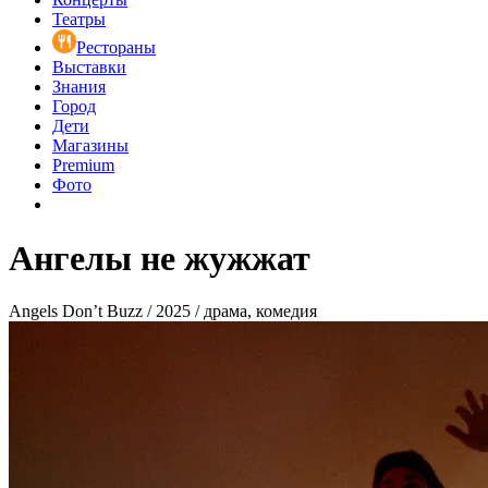
Театры
Рестораны
Выставки
Знания
Город
Дети
Магазины
Premium
Фото
Ангелы не жужжат
Angels Don’t Buzz / 2025 / драма, комедия