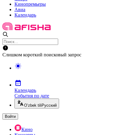
Кинопремьеры
Авиа
Календарь
Слишком короткий поисковый запрос
Календарь
События по дате
O’zbek tili
Русский
Войти
Кино
Концерты