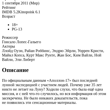
1 сентября 2011 (Мир)
Рейтинг
IMDB
5.2
Kinopoisk
6.1
Возраст
18+
PG-13
Режиссер
Гонсало Лопес-Гальего
Актеры
Ллойд Оуэн, Райан Роббинс, Эндрю Эйрли, Уоррен Кристи,
Майкл Копса, Курт Макс Рунте, Жан Бос, Ким Вайли, Ной
Вайли, Эли Либерт
Описание
По официальным данным «Аполлон-17» был последней
лунной экспедицией с участием людей. Почему уже 35 лет
никто не летает на Луну? Ходили слухи, что была ещё одна
миссия, и с ней что-то случилось, но вся информация об этом
засекречена. Не было никаких доказательств, пока
не появились эти сенсационные материалы.