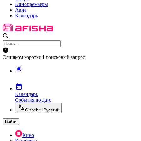
Кинопремьеры
Авиа
Календарь
Слишком короткий поисковый запрос
Календарь
События по дате
O’zbek tili
Русский
Войти
Кино
Концерты