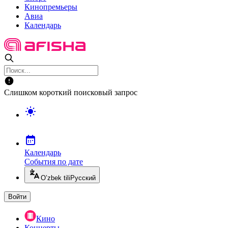
Кинопремьеры
Авиа
Календарь
Слишком короткий поисковый запрос
Календарь
События по дате
O’zbek tili
Русский
Войти
Кино
Концерты