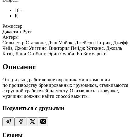
18+
R
Режиссер
Джастин Рутт
Актеры
Сильвестр Сталлоне, Дэш Майок, Джейсон Патрик, Джефф
Чейз, Джош Уиггинс, Виктория Пейдж Уоткинс, Джоэль
Коэн, Лэни Стибинг, Эрин Оунби, Бо Боммарито
Описание
Отец и сын, работающие охранниками в компании
по производству бронированных грузовиков, сталкиваются
с группой грабителей на мосту. Оказавшись в ловушке,
мужчины должны найти способ выжить.
Поделиться с друзьями
Сезоны