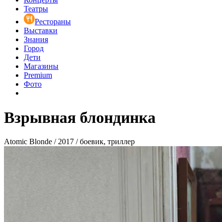
Театры
Рестораны
Выставки
Знания
Город
Дети
Магазины
Premium
Фото
Взрывная блондинка
Atomic Blonde / 2017 / боевик, триллер