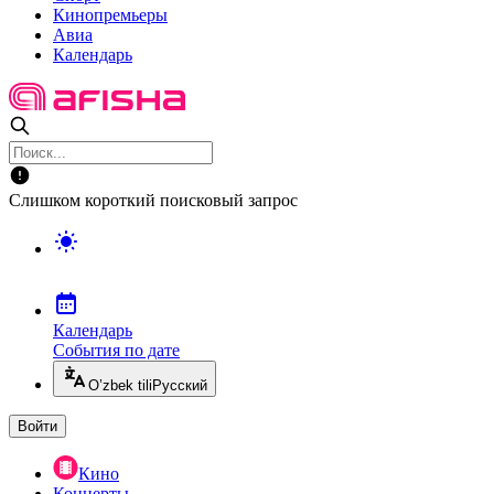
Кинопремьеры
Авиа
Календарь
Слишком короткий поисковый запрос
Календарь
События по дате
O’zbek tili
Русский
Войти
Кино
Концерты