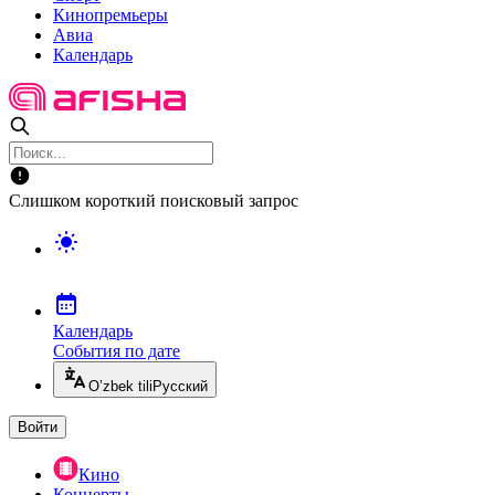
Кинопремьеры
Авиа
Календарь
Слишком короткий поисковый запрос
Календарь
События по дате
O’zbek tili
Русский
Войти
Кино
Концерты