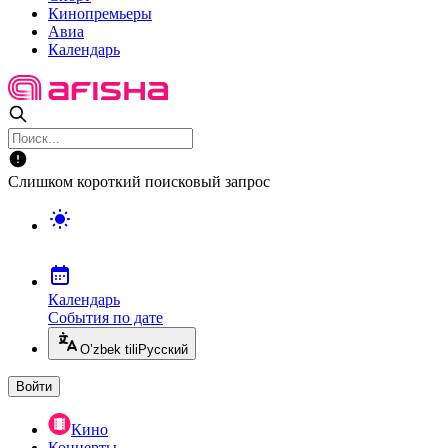
Кинопремьеры
Авиа
Календарь
Слишком короткий поисковый запрос
Календарь
События по дате
O’zbek tili
Русский
Войти
Кино
Концерты