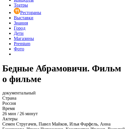
Театры
Рестораны
Выставки
Знания
Город
Дети
Магазины
Premium
Фото
Бедные Абрамовичи. Фильм
о фильме
документальный
Страна
Россия
Время
26
мин
/
26 минут
Актеры
Семен Стругачев, Павел Майков, Илья Фарфель, Анна