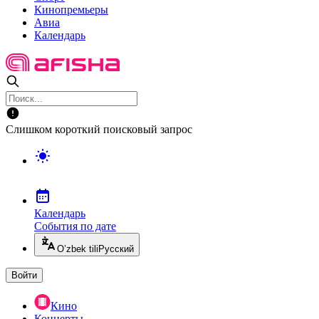
Кинопремьеры
Авиа
Календарь
Слишком короткий поисковый запрос
Календарь
События по дате
O’zbek tili
Русский
Войти
Кино
Концерты