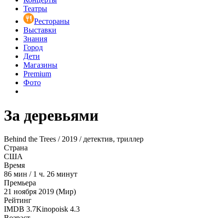
Театры
Рестораны
Выставки
Знания
Город
Дети
Магазины
Premium
Фото
За деревьями
Behind the Trees / 2019 / детектив, триллер
Страна
США
Время
86
мин
/
1 ч. 26 минут
Премьера
21 ноября 2019 (Мир)
Рейтинг
IMDB
3.7
Kinopoisk
4.3
Возраст