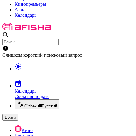
Кинопремьеры
Авиа
Календарь
Слишком короткий поисковый запрос
Календарь
События по дате
O’zbek tili
Русский
Войти
Кино
Концерты