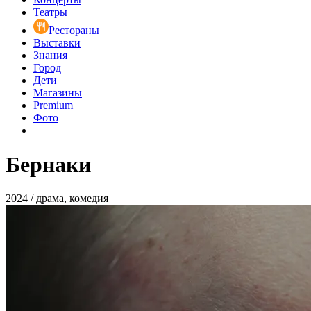
Театры
Рестораны
Выставки
Знания
Город
Дети
Магазины
Premium
Фото
Бернаки
2024 / драма, комедия