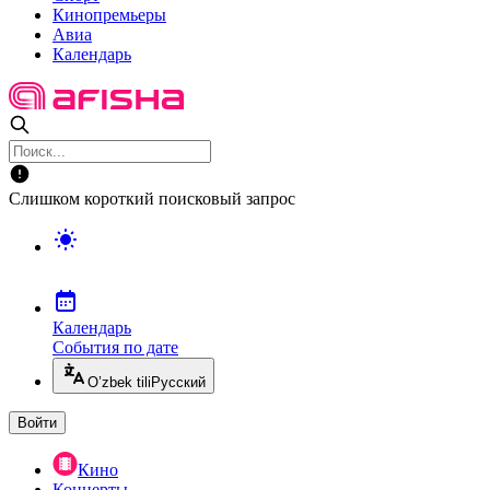
Кинопремьеры
Авиа
Календарь
Слишком короткий поисковый запрос
Календарь
События по дате
O’zbek tili
Русский
Войти
Кино
Концерты