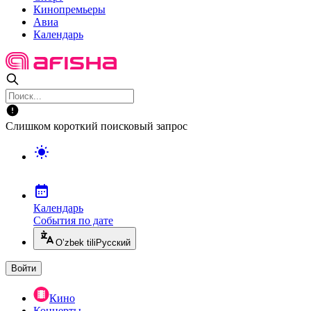
Кинопремьеры
Авиа
Календарь
Слишком короткий поисковый запрос
Календарь
События по дате
O’zbek tili
Русский
Войти
Кино
Концерты