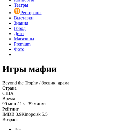
Театры
Рестораны
Выставки
Знания
Город
Дети
Магазины
Premium
Фото
Игры мафии
Beyond the Trophy / боевик, драма
Страна
США
Время
99
мин
/
1 ч. 39 минут
Рейтинг
IMDB
3.9
Kinopoisk
5.5
Возраст
18+