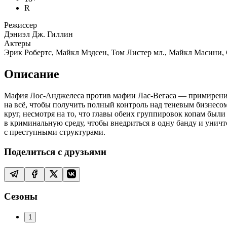
R
Режиссер
Дэниэл Дж. Гиллин
Актеры
Эрик Робертс, Майкл Мэдсен, Том Листер мл., Майкл Масини, G
Описание
Мафия Лос-Анджелеса против мафии Лас-Вегаса — примирение
на всё, чтобы получить полный контроль над теневым бизнес
круг, несмотря на то, что главы обеих группировок копам был
в криминальную среду, чтобы внедриться в одну банду и уничт
с преступными структурами.
Поделиться с друзьями
Сезоны
1