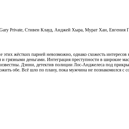
ary Private, Стивен Клауд, Анджей Хыра, Мурат Хан, Евгения Гу
 этих жёстких парней невозможно, однако схожесть интересов
ом и грязными деньгами. Интеграция преступности в широкие 
и известны. Дэнни, детектив полиции Лос-Анджелеса под прикры
ожить обе. Всё шло по плану, пока мужчина не познакомился с 