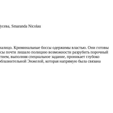
сева, Smaranda Nicolau
 налицо. Криминальные боссы одержимы властью. Они готовы
массы почти лишало полицию возможности разрубить порочный
тием, выполняя специальное задание, проникает глубоко
соблазнительной Энжелой, которая напрямую была связана