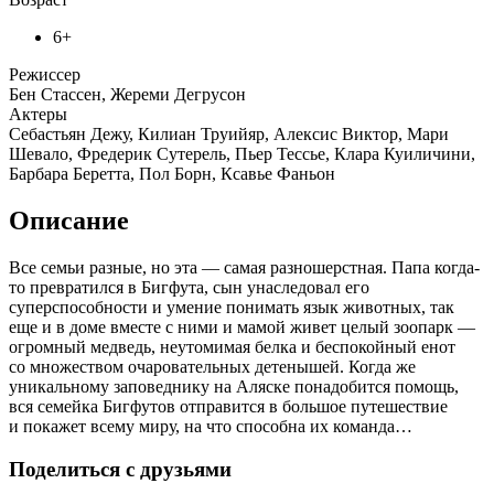
6+
Режиссер
Бен Стассен, Жереми Дегрусон
Актеры
Себастьян Дежу, Килиан Труийяр, Алексис Виктор, Мари
Шевало, Фредерик Сутерель, Пьер Тессье, Клара Куиличини,
Барбара Беретта, Пол Борн, Ксавье Фаньон
Описание
Все семьи разные, но эта — самая разношерстная. Папа когда-
то превратился в Бигфута, сын унаследовал его
суперспособности и умение понимать язык животных, так
еще и в доме вместе с ними и мамой живет целый зоопарк —
огромный медведь, неутомимая белка и беспокойный енот
со множеством очаровательных детенышей. Когда же
уникальному заповеднику на Аляске понадобится помощь,
вся семейка Бигфутов отправится в большое путешествие
и покажет всему миру, на что способна их команда…
Поделиться с друзьями