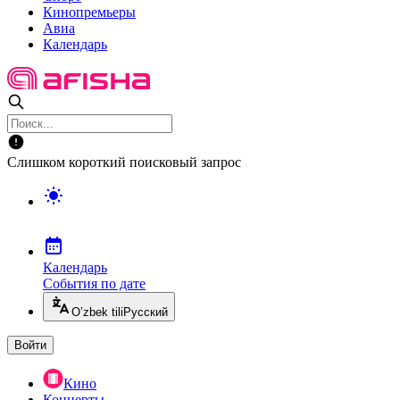
Кинопремьеры
Авиа
Календарь
Слишком короткий поисковый запрос
Календарь
События по дате
O’zbek tili
Русский
Войти
Кино
Концерты