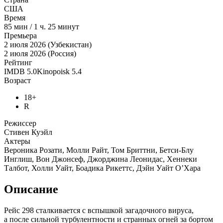
США
Время
85
мин
/
1 ч. 25 минут
Премьера
2 июля 2026 (Узбекистан)
2 июля 2026 (Россия)
Рейтинг
IMDB
5.0
Kinopoisk
5.4
Возраст
18+
R
Режиссер
Стивен Куэйл
Актеры
Вероника Розати, Молли Райт, Том Бриттни, Бетси-Блу
Инглиш, Вон Джонсеф, Джорджина Леонидас, Хеннеки
Талбот, Холли Уайт, Боадика Рикеттс, Дэйн Уайт О’Хара
Описание
Рейс 298 сталкивается с вспышкой загадочного вируса,
а после сильной турбулентности и странных огней за бортом