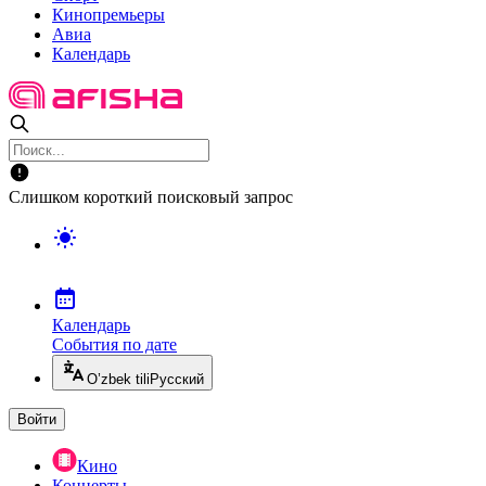
Кинопремьеры
Авиа
Календарь
Слишком короткий поисковый запрос
Календарь
События по дате
O’zbek tili
Русский
Войти
Кино
Концерты