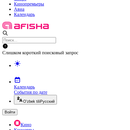
Кинопремьеры
Авиа
Календарь
Слишком короткий поисковый запрос
Календарь
События по дате
O’zbek tili
Русский
Войти
Кино
Концерты