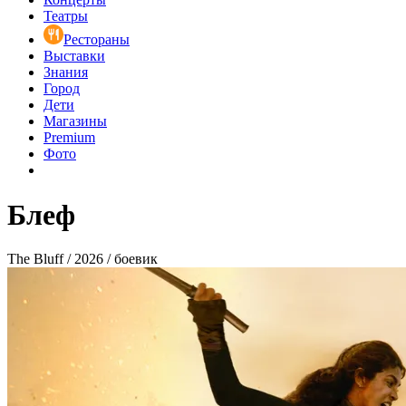
Театры
Рестораны
Выставки
Знания
Город
Дети
Магазины
Premium
Фото
Блеф
The Bluff / 2026 / боевик