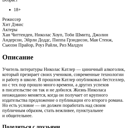
18+
Режиссер
Хит Дэвис
Актеры
Хан Читтенден, Николас Хоуп, Тоби Шмитц, Джолин
Андерсон, Эйрли Доддс, Пиппа Грэндисон, Мая Стенж,
Сьюзэн Прайор, Роуз Райли, Риз Малдун
Описание
Учитель литературы Николас Катлер — циничный алкоголик,
который презирает своих учеников, современные технологии
и работу в школе. В прошлом Катлер опубликовал бестселлер,
но с тех пор прошло много времени, а других успехов
в писательстве он так и не добился. Жизнь Николаса
неожиданно меняется, когда он получает от крупного
издательства предложение о публикации его второго романа.
Но есть условие — он должен поработать над своим
публичным образом, стать вежливее, пунктуальнее
и общительнее.
Поделиться с друзьями