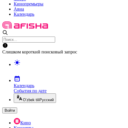
Кинопремьеры
Авиа
Календарь
Слишком короткий поисковый запрос
Календарь
События по дате
O’zbek tili
Русский
Войти
Кино
Концерты