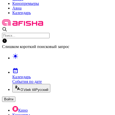
Кинопремьеры
Авиа
Календарь
Слишком короткий поисковый запрос
Календарь
События по дате
O’zbek tili
Русский
Войти
Кино
Концерты