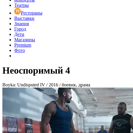
Театры
Рестораны
Выставки
Знания
Город
Дети
Магазины
Premium
Фото
Неоспоримый 4
Boyka: Undisputed IV / 2016 / боевик, драма