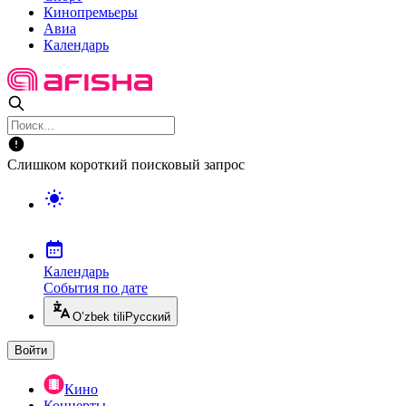
Кинопремьеры
Авиа
Календарь
Слишком короткий поисковый запрос
Календарь
События по дате
O’zbek tili
Русский
Войти
Кино
Концерты