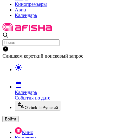
Кинопремьеры
Авиа
Календарь
Слишком короткий поисковый запрос
Календарь
События по дате
O’zbek tili
Русский
Войти
Кино
Концерты