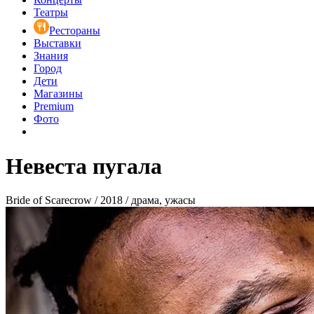
Театры
Рестораны
Выставки
Знания
Город
Дети
Магазины
Premium
Фото
Невеста пугала
Bride of Scarecrow / 2018 / драма, ужасы