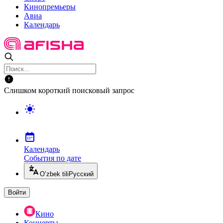
Кинопремьеры
Авиа
Календарь
Слишком короткий поисковый запрос
Календарь
События по дате
O’zbek tili
Русский
Войти
Кино
Концерты