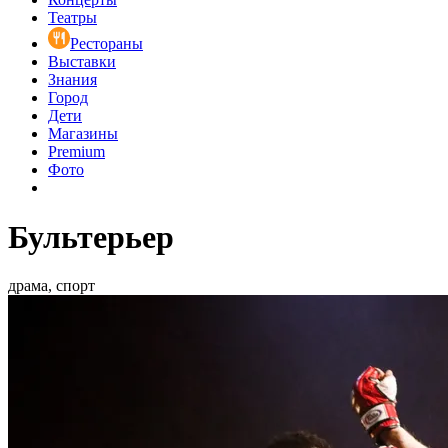
Театры
Рестораны
Выставки
Знания
Город
Дети
Магазины
Premium
Фото
Бультерьер
драма, спорт