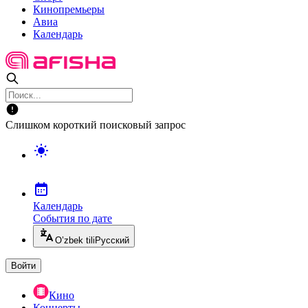
Кинопремьеры
Авиа
Календарь
Слишком короткий поисковый запрос
Календарь
События по дате
O’zbek tili
Русский
Войти
Кино
Концерты