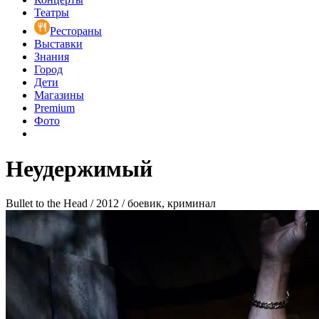
Театры
Рестораны
Выставки
Знания
Город
Дети
Магазины
Premium
Фото
Неудержимый
Bullet to the Head / 2012 / боевик, криминал