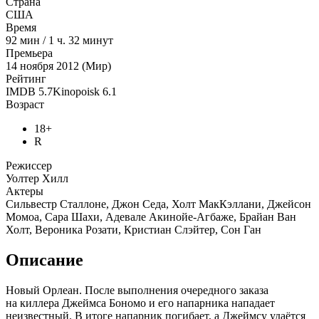
Страна
США
Время
92
мин
/
1 ч. 32 минут
Премьера
14 ноября 2012 (Мир)
Рейтинг
IMDB
5.7
Kinopoisk
6.1
Возраст
18+
R
Режиссер
Уолтер Хилл
Актеры
Сильвестр Сталлоне, Джон Седа, Холт МакКэллани, Джейсон
Момоа, Сара Шахи, Адевале Акинойе-Агбаже, Брайан Ван
Холт, Вероника Розати, Кристиан Слэйтер, Сон Ган
Описание
Новый Орлеан. После выполнения очередного заказа
на киллера Джеймса Бономо и его напарника нападает
неизвестный. В итоге напарник погибает, а Джеймсу удаётся