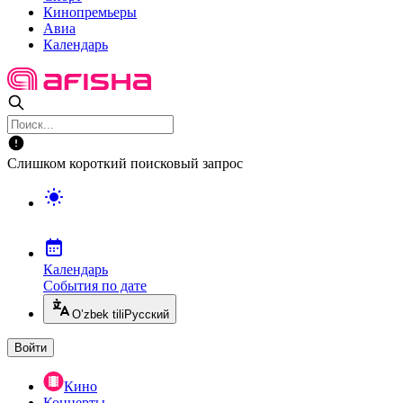
Кинопремьеры
Авиа
Календарь
Слишком короткий поисковый запрос
Календарь
События по дате
O’zbek tili
Русский
Войти
Кино
Концерты