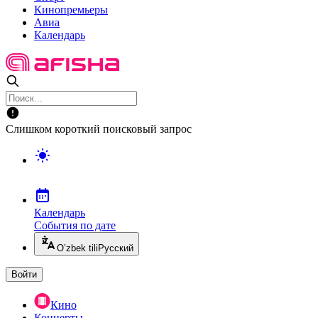
Кинопремьеры
Авиа
Календарь
Слишком короткий поисковый запрос
Календарь
События по дате
O’zbek tili
Русский
Войти
Кино
Концерты