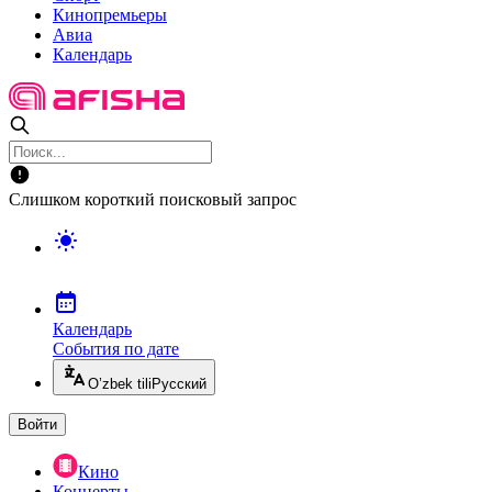
Кинопремьеры
Авиа
Календарь
Слишком короткий поисковый запрос
Календарь
События по дате
O’zbek tili
Русский
Войти
Кино
Концерты