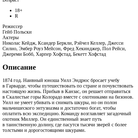
18+
R
Режиссер
Гейб Польски
Актеры
Николас Кейдж, Ксандер Беркли, Рэйчел Келлер, Джесси
Силио, Эмбер Роуз Мейсон, Фред Хекинджер, Пол Рейси,
Джереми Бобб, Харпер Хофстад, Бекетт Хофстад
Описание
1874 год. Наивный юноша Уилл Эндрюс бросает учебу
в Гарварде, чтобы путешествовать по стране и почувствовать
настоящую жизнь. Прибыв в Канзас, он решает отправиться
в Скалистые горы Колорадо вместе с охотниками на бизонов.
Уилл не умеет убивать и снимать шкуры, но он полон
мальчишеского энтузиазма и достаточно богат, чтобы
оплатить всю экспедицию. Команду возглавляет загадочный
охотник Миллер. Он единственный знает путь
в таинственную долину, где пасутся тысячи зверей с более
толстыми и дорогостоящими шкурами.