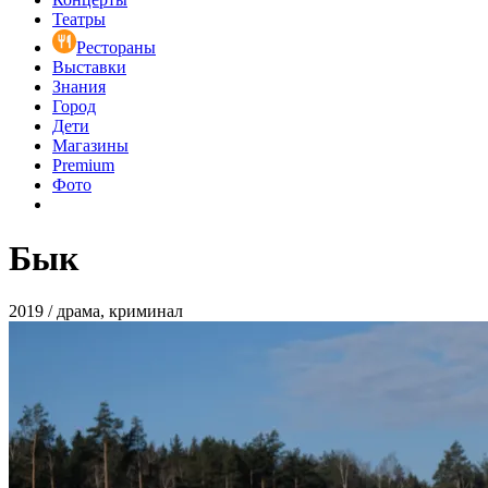
Театры
Рестораны
Выставки
Знания
Город
Дети
Магазины
Premium
Фото
Бык
2019 / драма, криминал