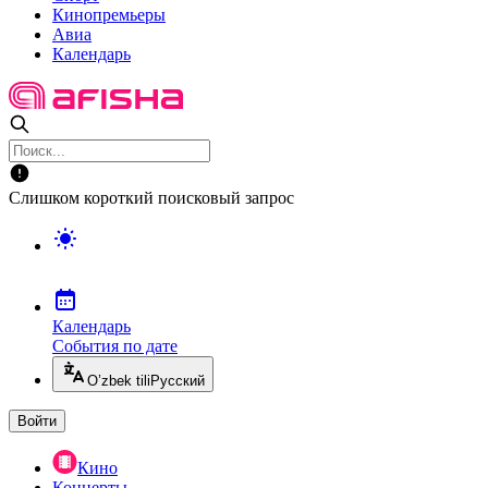
Кинопремьеры
Авиа
Календарь
Слишком короткий поисковый запрос
Календарь
События по дате
O’zbek tili
Русский
Войти
Кино
Концерты