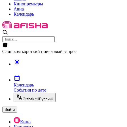
Кинопремьеры
Авиа
Календарь
Слишком короткий поисковый запрос
Календарь
События по дате
O’zbek tili
Русский
Войти
Кино
Концерты