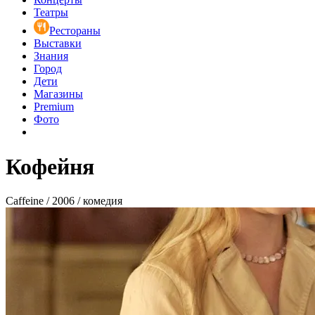
Театры
Рестораны
Выставки
Знания
Город
Дети
Магазины
Premium
Фото
Кофейня
Caffeine / 2006 / комедия