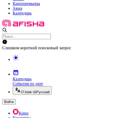
Кинопремьеры
Авиа
Календарь
Слишком короткий поисковый запрос
Календарь
События по дате
O’zbek tili
Русский
Войти
Кино
Концерты