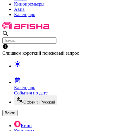
Кинопремьеры
Авиа
Календарь
Слишком короткий поисковый запрос
Календарь
События по дате
O’zbek tili
Русский
Войти
Кино
Концерты