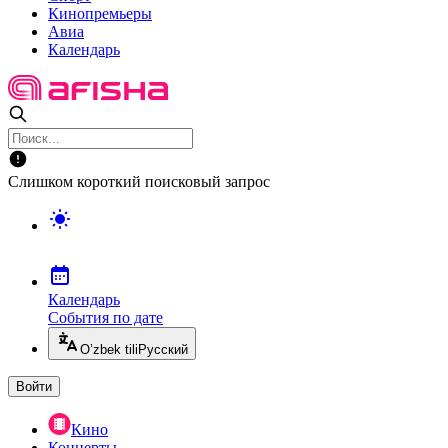
Кинопремьеры
Авиа
Календарь
Слишком короткий поисковый запрос
Календарь
События по дате
O’zbek tili
Русский
Войти
Кино
Концерты