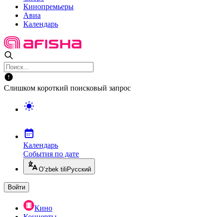
Кинопремьеры
Авиа
Календарь
Слишком короткий поисковый запрос
Календарь
События по дате
O’zbek tili
Русский
Войти
Кино
Концерты