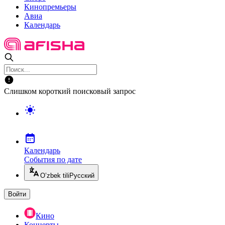
Кинопремьеры
Авиа
Календарь
Слишком короткий поисковый запрос
Календарь
События по дате
O’zbek tili
Русский
Войти
Кино
Концерты