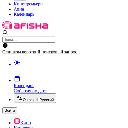
Кинопремьеры
Авиа
Календарь
Слишком короткий поисковый запрос
Календарь
События по дате
O’zbek tili
Русский
Войти
Кино
Концерты