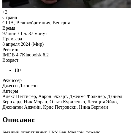
+3
Страна
США, Великобритания, Венгрия
Время
97
мин
/
1 ч. 37 минут
Премьера
8 апреля 2024 (Мир)
Рейтинг
IMDB
4.7
Kinopoisk
6.2
Возраст
18+
Режиссер
Джесси Джонсон
Актеры
Алекс Петтифер, Аарон Экхарт, Джеймс Фолкнер, Дэниэл
Бернхард, Ник Моран, Ольга Куриленко, Летиция Эйдо,
Джонатан Аджайи, Крис Петровски, Нина Бергман
Описание
Бывший оперативник ЦРУ Бен Маллой, тяжело