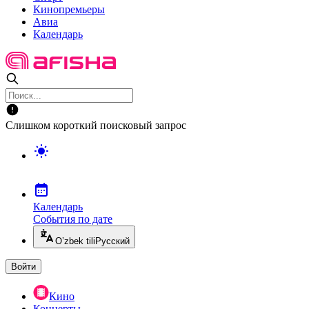
Кинопремьеры
Авиа
Календарь
Слишком короткий поисковый запрос
Календарь
События по дате
O’zbek tili
Русский
Войти
Кино
Концерты