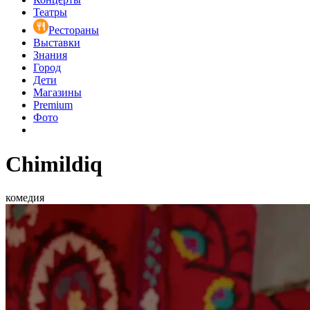
Театры
Рестораны
Выставки
Знания
Город
Дети
Магазины
Premium
Фото
Chimildiq
комедия