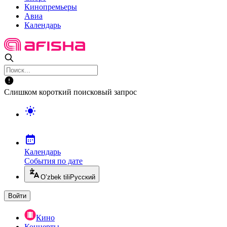
Кинопремьеры
Авиа
Календарь
Слишком короткий поисковый запрос
Календарь
События по дате
O’zbek tili
Русский
Войти
Кино
Концерты