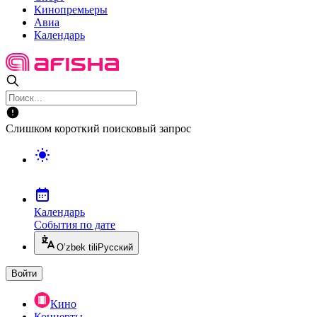
Кинопремьеры
Авиа
Календарь
Слишком короткий поисковый запрос
Календарь
События по дате
O’zbek tili
Русский
Войти
Кино
Концерты