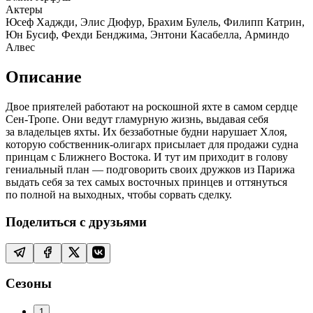
Актеры
Юсеф Хаджди, Элис Дюфур, Брахим Булель, Филипп Катрин,
Юн Бусиф, Фехди Бенджима, Энтони Касабелла, Арминдо
Алвес
Описание
Двое приятелей работают на роскошной яхте в самом сердце
Сен-Тропе. Они ведут гламурную жизнь, выдавая себя
за владельцев яхты. Их беззаботные будни нарушает Хлоя,
которую собственник-олигарх присылает для продажи судна
принцам с Ближнего Востока. И тут им приходит в голову
гениальный план — подговорить своих дружков из Парижа
выдать себя за тех самых восточных принцев и оттянуться
по полной на выходных, чтобы сорвать сделку.
Поделиться с друзьями
Сезоны
1