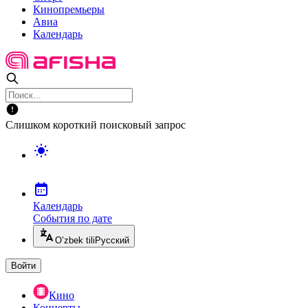
Кинопремьеры
Авиа
Календарь
Слишком короткий поисковый запрос
Календарь
События по дате
O’zbek tili
Русский
Войти
Кино
Концерты