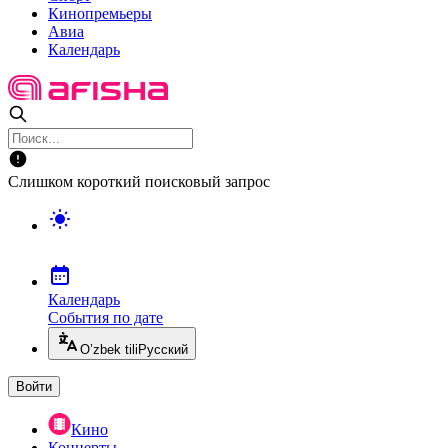
Кинопремьеры
Авиа
Календарь
Слишком короткий поисковый запрос
Календарь
События по дате
O’zbek tili
Русский
Войти
Кино
Концерты