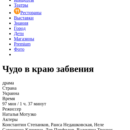
Театры
Рестораны
Выставки
Знания
Город
Дети
Магазины
Premium
Фото
Чудо в краю забвения
драма
Страна
Украина
Время
97
мин
/
1 ч. 37 минут
Режиссер
Наталья Мотузко
Актеры
Константин Степанков, Раиса Недашковская, Неле
Савиченко-Климене, Лев Перфилов, Валентин Троцюк,