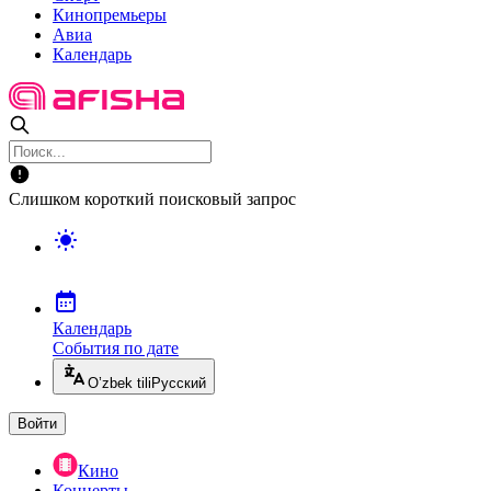
Кинопремьеры
Авиа
Календарь
Слишком короткий поисковый запрос
Календарь
События по дате
O’zbek tili
Русский
Войти
Кино
Концерты