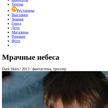
Театры
Рестораны
Выставки
Знания
Город
Дети
Магазины
Premium
Фото
Мрачные небеса
Dark Skies / 2013 / фантастика, триллер