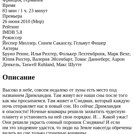
Время
83
мин
/
1 ч. 23 минут
Премьера
26 июня 2010 (Мир)
Рейтинг
IMDB
5.8
Режиссер
Йеспер Мюллер, Синем Сакаоглу, Гельмут Фишер
Актеры
Бруно Ренне, Илья Рихтер, Фолькер Лехтенбринк, Марк Вехе,
Юлия Рихтер, Валерия Эйсенбарт, Томас Даннеберг, Аарон
Денкель, Taswell Ruhland, Макс Шутте
Описание
Высоко в небе, совсем недалеко от луны есть место под
названием Дримландия. Там живут все наши сны после того
как мы просыпаемся. Там живет и Сэндман, который каждую
ночь отправляет нас в новый сон. Но сейчас Дримландия
в опасности! Ночные кошмары решили захватить чудесную
планету и установить на ней свои порядки. И… Какой ужас!
Они решили украсть сонный порошок Сэндмана! И если
им это злодеяние удастся, то люди на Земле навсегда обречены
видеть во сне только страшные кошмары…