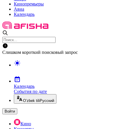
Кинопремьеры
Авиа
Календарь
Слишком короткий поисковый запрос
Календарь
События по дате
O’zbek tili
Русский
Войти
Кино
Концерты