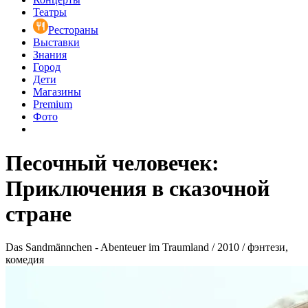
Театры
Рестораны
Выставки
Знания
Город
Дети
Магазины
Premium
Фото
Песочный человечек:
Приключения в сказочной
стране
Das Sandmännchen - Abenteuer im Traumland / 2010 / фэнтези,
комедия